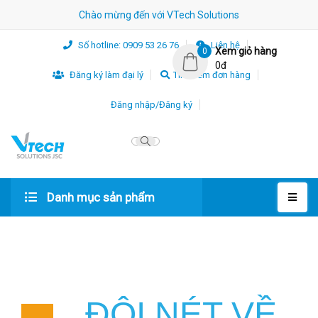
Chào mừng đến với VTech Solutions
Số hotline: 0909 53 26 76
Liên hệ
Xem giỏ hàng
0
0đ
Đăng ký làm đại lý
Tìm kiếm đơn hàng
Đăng nhập/Đăng ký
Đăng
Tìm
Trang
Giới
Tin
Case
Giải
Bảo
Tuyển
Liên
Đăng
Trang chủ
Trang giới thiệu
nhập/
kiếm
chủ
thiệu
tức
Study
pháp
hành
dụng
hệ
ký
Đăng
đơn
điện
làm
Danh mục sản phẩm
ký
hàng
tử
đại
lý
ĐÔI NÉT VỀ