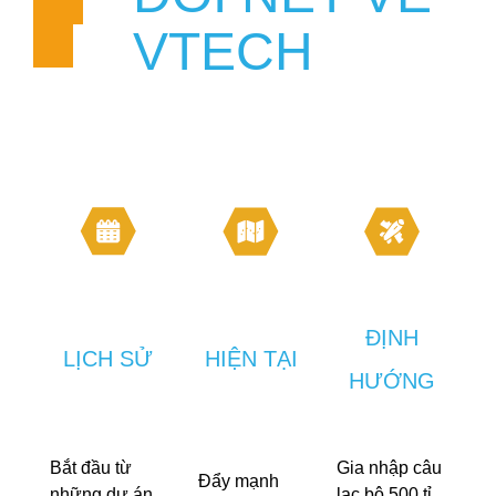
VTECH
ĐỊNH
LỊCH SỬ
HIỆN TẠI
HƯỚNG
Bắt đầu từ
Gia nhập câu
Đẩy mạnh
những dự án
lạc bộ 500 tỉ