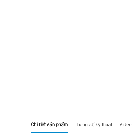
chủ
Giới
thiệu
Tin
tức
Case
Study
Giải
pháp
Bảo
hành
điện
Chi tiết sản phẩm
Thông số kỹ thuật
Video
tử