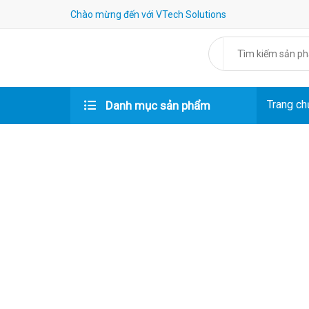
Chào mừng đến với VTech Solutions
Trang ch
Danh mục sản phẩm
Đăng
nhập/
Đăng
ký
Tìm
kiếm
đơn
hàng
Trang