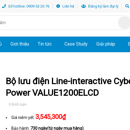
Số hotline: 0909 53 26 76
Liên hệ
Đăng ký làm đại lý
ủ
Giới thiệu
Tin tức
Case Study
Giải pháp
Bộ lưu điện Line-interactive Cyb
Power VALUE1200ELCD
0 Bình luận
3,545,300₫
Giá niêm yết:
Bảo hành:
730 ngày(từ ngày mua hàng)