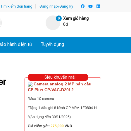
Tìm kiếm đơn hàng
Đăng nhập/Đăng ký
Xem giỏ hàng
0
0đ
Bảo hành điện tử
Tuyển dụng
Siêu khuyến mãi
er
Camera analog 2 MP bán cầu
CP Plus CP-VAC-D20L2
*Mua 10 camera
*Tặng 1 đầu ghi 8 kênh CP-VRA-1E0804-H
*(Áp dụng đến 30/11/2025)
Giá niêm yết:
275,000
VND