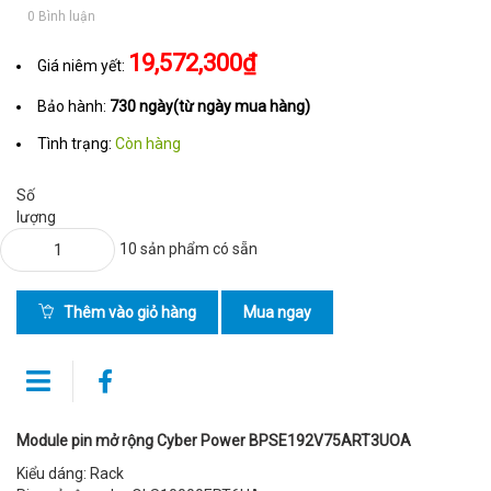
0 Bình luận
19,572,300₫
Giá niêm yết:
Bảo hành:
730 ngày(từ ngày mua hàng)
Tình trạng:
Còn hàng
Số
lượng
10 sản phẩm có sẵn
Thêm vào giỏ hàng
Mua ngay
Module pin mở rộng Cyber Power BPSE192V75ART3UOA
Kiểu dáng: Rack